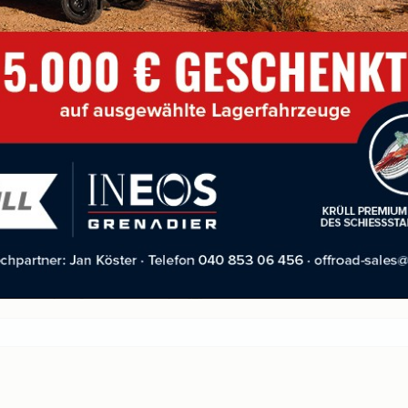
r öffentlicher Schießbetrieb)
eschränkter Betrieb
k eingeschränkter Betrieb
er Betrieb
burg =>
[...]
eschenk bekommen. Sie können spezielle Buchungen oder allgemeine Schießkarten verschenke
ine Mail mit dem gewünschten Betrag, den Namen
[...]
Mitgliedsausweisen nicht ersichtlich, ob eine Mitgliedschaft tatsächlich im laufenden Jahr fo
eis für das jeweilige aktuelle Kalenderjahr
[...]