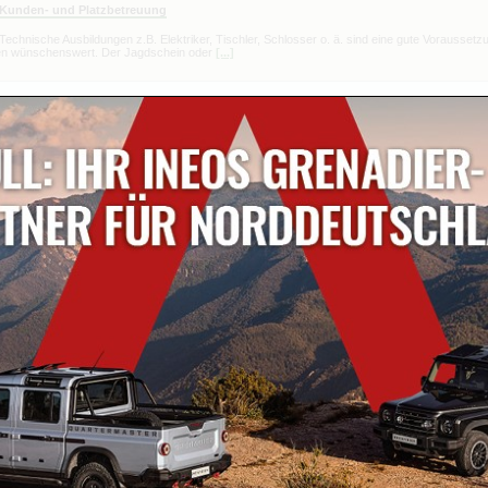
e Kunden- und Platzbetreuung
. Technische Ausbildungen z.B. Elektriker, Tischler, Schlosser o. ä. sind eine gute Vorausset
ren wünschenswert. Der Jagdschein oder
[...]
ound mit Kurzwaffenkursen regelmäßig bei uns!
trainings des Walter-Trainings-Center in der Raumschießanlage statt.
ound.de):
turiert & praxisnah
26 Montag und Mittwoch von 16 - 19 Uhr, Donnerstag von 14 - 20 Uhr, Freitag von 14 - 19 Uh
rtags kein Betrieb).