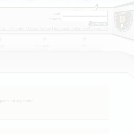
Login:
Passwort:
h ONLINE buchen? Klicken Sie hier!
|
Benutzername/Passwort vergessen?
tglieder der Jägerschaft