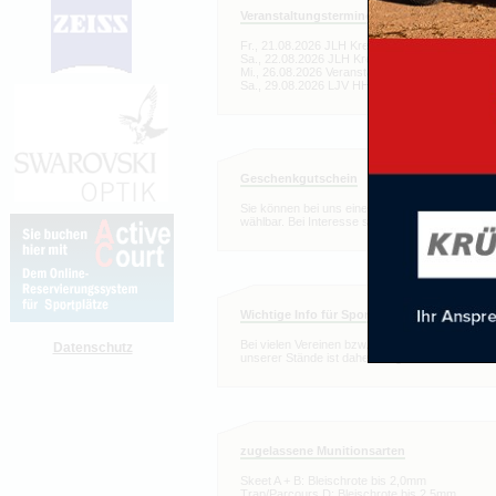
Veranstaltungstermine 2026 (eingeschränkte
Fr., 21.08.2026 JLH Kreismeisterschaft => eing
Sa., 22.08.2026 JLH Kreismeisterschaft => star
Mi., 26.08.2026 Veranstaltung => eingeschränkt
Sa., 29.08.2026 LJV HH Bz Meisterschaft Har
Geschenkgutschein
Sie können bei uns einen Wertgutschein als G
wählbar. Bei Interesse senden Sie uns bitte e
Wichtige Info für Sportschützen
Bei vielen Vereinen bzw. Verbänden ist aus den 
Datenschutz
unserer Stände ist daher ein gesonderter Nachw
zugelassene Munitionsarten
Skeet A + B: Bleischrote bis 2,0mm
Trap/Parcours D: Bleischrote bis 2,5mm