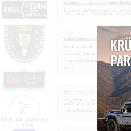
Wir suchen neue Mitarbeiter (w/m/d) für di
Es sind Voll- und Teilzeit-Anstellungen denkbar
EDV-Kenntnisse (Standartsoftware Office) wä
Walther-Training-Center powerd by Greygr
Ganzjährig finden monatlich bei uns Kurzwaffen
Auszüge der Webseite von Greyground (greygr
Professionelle Schießausbildung – sicher, struk
Du
[...]
Öffnungszeiten Sommer
Der Stand ist ab 1. April bis 30. September 20
und 14 - 18 Uhr für Sie geöffnet (Sonn- und Feie
Kommen Sie bitte
[...]