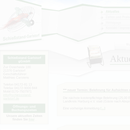
Aktue
Schießstand Garlstorf
gGmbH
Zur Osterheide 100
21376 Garlstorf
Geschäftsführer:
Matthias Carstens
Telefon 04172-81 13
Telefax 04172-9000 844
*** neuer Termin: Belehrung für Aufsichten 
Mobil 0170-7507971
info@schiessstand-
Die nächste kostenpflichtige Belehrung (25,00 E
garlstorf.de
Landkreis Harburg e.V. statt (Gäste nach Absp
Öffnungs- und
Eine vorherige Anmeldung
[...]
Buchungszeiten
Unsere aktuellen Zeiten
finden Sie
hier
.