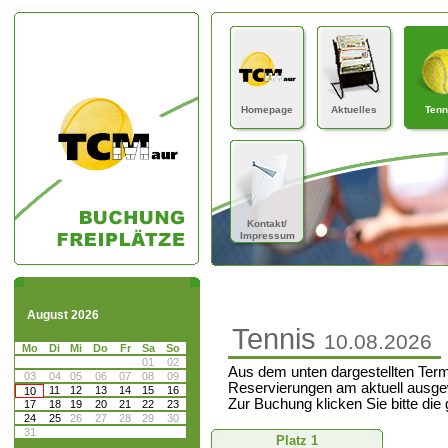
Homepage
Aktuelles
Tenn
Kontakt/
Impressum
August 2026
Tennis
10.08.2026
Mo
Di
Mi
Do
Fr
Sa
So
01
02
Aus dem unten dargestellten Term
03
04
05
06
07
08
09
Reservierungen am aktuell ausge
11
12
13
14
15
16
10
Zur Buchung klicken Sie bitte die
17
18
19
20
21
22
23
24
25
26
27
28
29
30
31
Platz 1