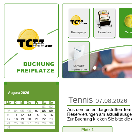
Homepage
Aktuelles
Tenn
Kontakt/
Impressum
August 2026
Tennis
07.08.2026
Mo
Di
Mi
Do
Fr
Sa
So
01
02
Aus dem unten dargestellten Term
03
04
05
06
08
09
07
Reservierungen am aktuell ausge
10
11
12
13
14
15
16
Zur Buchung klicken Sie bitte die
17
18
19
20
21
22
23
24
25
26
27
28
29
30
31
Platz 1