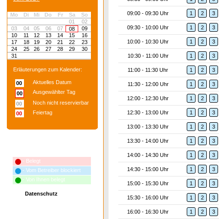
09:00 - 09:30 Uhr
1
2
3
Mo
Di
Mi
Do
Fr
Sa
So
01
02
09:30 - 10:00 Uhr
1
2
3
03
04
05
06
07
09
08
10
11
12
13
14
15
16
10:00 - 10:30 Uhr
1
2
3
17
18
19
20
21
22
23
24
25
26
27
28
29
30
31
10:30 - 11:00 Uhr
1
2
3
Erläuterungen zum Kalender:
11:00 - 11:30 Uhr
1
2
3
Aktuelles Datum
00
11:30 - 12:00 Uhr
1
2
3
Ausgewählter Tag
00
12:00 - 12:30 Uhr
1
2
3
Noch nicht reservierbar
00
Feiertag
12:30 - 13:00 Uhr
1
2
3
00
13:00 - 13:30 Uhr
1
2
3
13:30 - 14:00 Uhr
1
2
3
Erläuterungen zum Terminplan:
14:00 - 14:30 Uhr
1
2
3
- Belegt
14:30 - 15:00 Uhr
1
2
3
- Vom Betreiber blockiert
- Von Ihnen belegt
15:00 - 15:30 Uhr
1
2
3
Datenschutz
15:30 - 16:00 Uhr
1
2
3
16:00 - 16:30 Uhr
1
2
3