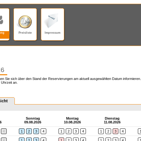
ung
Preisliste
Impressum
26
en Sie sich über den Stand der Reservierungen am aktuell ausgewählten Datum informieren.
 Uhrzeit an.
icht
g
Sonntag
Montag
Dienstag
6
09.08.2026
10.08.2026
11.08.2026
4
1
2
3
4
1
2
3
4
1
2
3
4
4
1
2
3
4
1
2
3
4
1
2
3
4