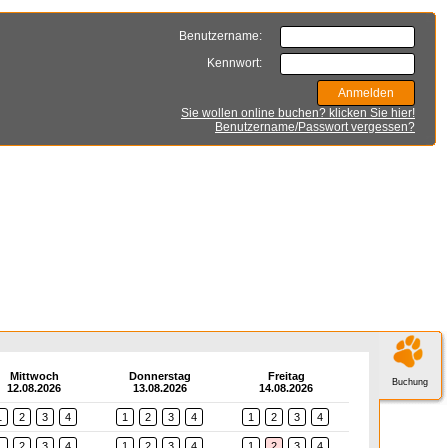
Benutzername:
Kennwort:
Sie wollen online buchen? klicken Sie hier!
Benutzername/Passwort vergessen?
Mittwoch
Donnerstag
Freitag
Buchung
12.08.2026
13.08.2026
14.08.2026
1
2
3
4
1
2
3
4
1
2
3
4
1
2
3
4
1
2
3
4
1
2
3
4