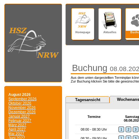
Homepage
Aktuelles
Buch
Buchung
08.08.20
Aus dem unten dargestellten Terminplan könn
Zur Buchung klicken Sie bitte die gewünschte
August 2026
September 2026
Wochenans
Tagesansicht
Oktober 2026
November 2026
Dezember 2026
Januar 2027
Termine
Samsta
Februar 2027
08.08.202
März 2027
April 2027
08:00 - 08:30 Uhr
1
2
3
Mai 2027
Juni 2027
08:30 - 09:00 Uhr
1
2
3