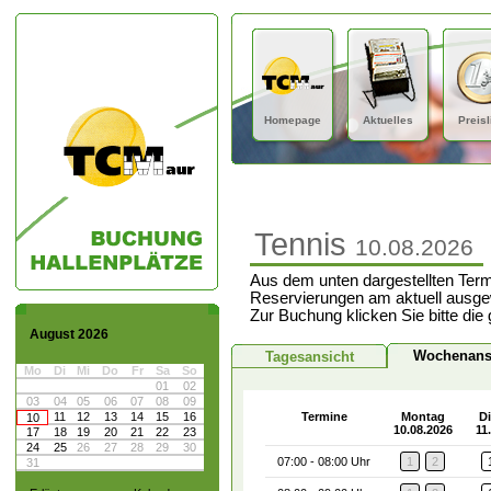
Homepage
Aktuelles
Preisl
Tennis
10.08.2026
Aus dem unten dargestellten Term
Reservierungen am aktuell ausge
Zur Buchung klicken Sie bitte die
August 2026
Wochenans
Tagesansicht
Mo
Di
Mi
Do
Fr
Sa
So
01
02
03
04
05
06
07
08
09
11
12
13
14
15
16
Termine
Montag
D
10
10.08.2026
11
17
18
19
20
21
22
23
24
25
26
27
28
29
30
07:00 - 08:00 Uhr
1
2
31