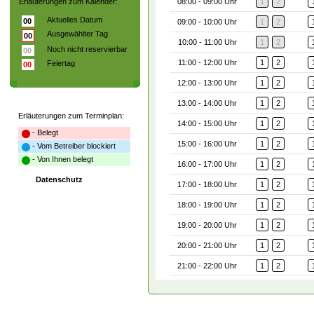
Erläuterungen zum Kalender:
08:00 - 09:00 Uhr
1
2
Aktuelles Datum
00
09:00 - 10:00 Uhr
1
2
Ausgewählter Tag
00
10:00 - 11:00 Uhr
1
2
Noch nicht reservierbar
00
11:00 - 12:00 Uhr
1
2
Feiertag
00
12:00 - 13:00 Uhr
1
2
13:00 - 14:00 Uhr
1
2
Erläuterungen zum Terminplan:
14:00 - 15:00 Uhr
1
2
- Belegt
15:00 - 16:00 Uhr
1
2
- Vom Betreiber blockiert
- Von Ihnen belegt
16:00 - 17:00 Uhr
1
2
Datenschutz
17:00 - 18:00 Uhr
1
2
18:00 - 19:00 Uhr
1
2
19:00 - 20:00 Uhr
1
2
20:00 - 21:00 Uhr
1
2
21:00 - 22:00 Uhr
1
2