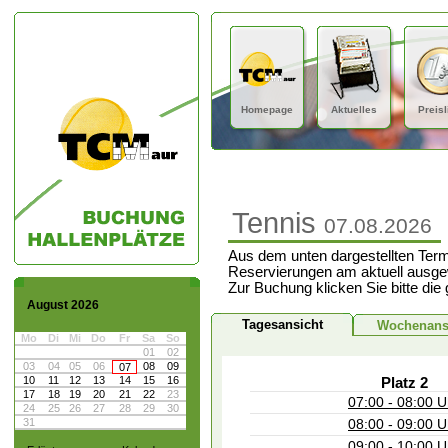
Homepage
Aktuelles
Preisl
Tennis
07.08.2026
Aus dem unten dargestellten Term
Reservierungen am aktuell ausge
Zur Buchung klicken Sie bitte die
August 2026
Tagesansicht
Wochenans
Mo
Di
Mi
Do
Fr
Sa
So
01
02
03
04
05
06
08
09
07
10
11
12
13
14
15
16
Platz 2
17
18
19
20
21
22
23
07:00 - 08:00 U
24
25
26
27
28
29
30
31
08:00 - 09:00 U
09:00 - 10:00 U