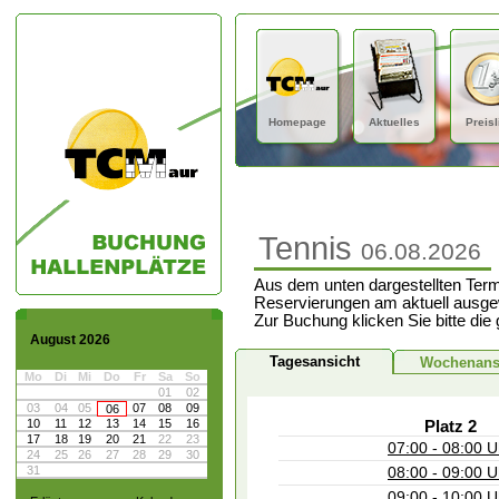
Homepage
Aktuelles
Preisl
Tennis
06.08.2026
Aus dem unten dargestellten Term
Reservierungen am aktuell ausge
Zur Buchung klicken Sie bitte die
August 2026
Tagesansicht
Wochenans
Mo
Di
Mi
Do
Fr
Sa
So
01
02
03
04
05
07
08
09
06
10
11
12
13
14
15
16
Platz 2
17
18
19
20
21
22
23
07:00 - 08:00 U
24
25
26
27
28
29
30
31
08:00 - 09:00 U
09:00 - 10:00 U