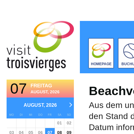
HOMEPAGE
BUCH
07
FREITAG
Beachvo
AUGUST, 2026
Aus dem unt
AUGUST, 2026
den Stand d
MO
DI
MI
DO
FR
SA
SO
01
02
Datum infor
03
04
05
06
07
08
09