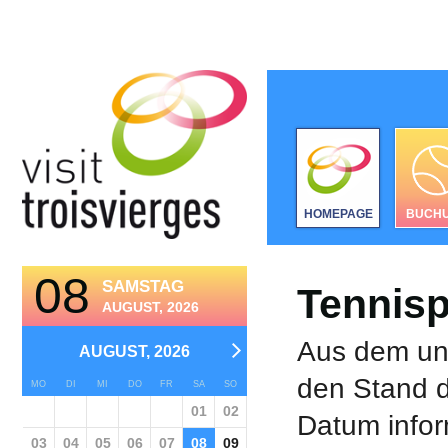
HOMEPAGE
BUCH
08
SAMSTAG
Tennisp
AUGUST, 2026
Aus dem unt
AUGUST, 2026
den Stand d
MO
DI
MI
DO
FR
SA
SO
01
02
Datum infor
03
04
05
06
07
08
09