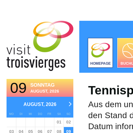
HOMEPAGE
BUCH
09
SONNTAG
Tennisp
AUGUST, 2026
Aus dem unt
AUGUST, 2026
den Stand d
MO
DI
MI
DO
FR
SA
SO
01
02
Datum infor
03
04
05
06
07
08
09