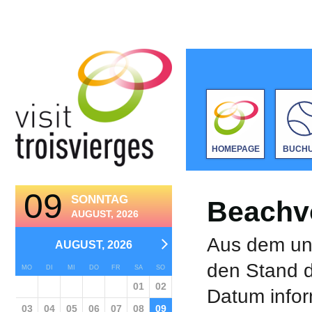
HOMEPAGE
BUCH
09
SONNTAG
Beachvo
AUGUST, 2026
Aus dem unt
AUGUST, 2026
den Stand d
MO
DI
MI
DO
FR
SA
SO
01
02
Datum infor
03
04
05
06
07
08
09