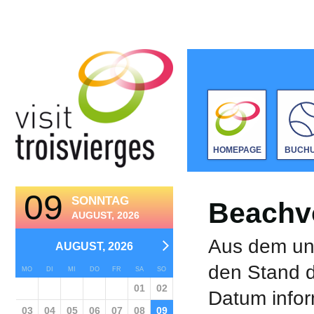
HOMEPAGE
BUCH
09
SONNTAG
Beachvo
AUGUST, 2026
Aus dem unt
AUGUST, 2026
den Stand d
MO
DI
MI
DO
FR
SA
SO
01
02
Datum infor
03
04
05
06
07
08
09