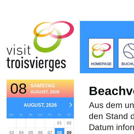
HOMEPAGE
BUCH
08
SAMSTAG
Beachvo
AUGUST, 2026
Aus dem unt
AUGUST, 2026
den Stand d
MO
DI
MI
DO
FR
SA
SO
01
02
Datum infor
03
04
05
06
07
08
09