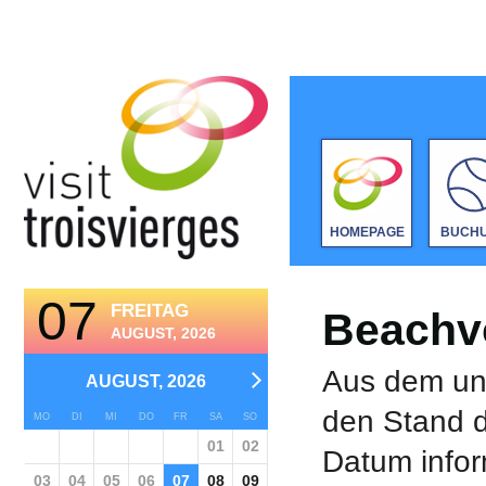
HOMEPAGE
BUCH
07
FREITAG
Beachvo
AUGUST, 2026
Aus dem unt
AUGUST, 2026
den Stand d
MO
DI
MI
DO
FR
SA
SO
01
02
Datum infor
03
04
05
06
07
08
09