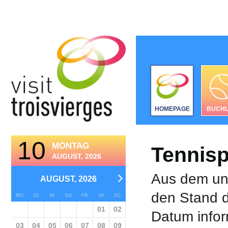
HOMEPAGE
BUCH
10
MONTAG
Tennisp
AUGUST, 2026
Aus dem unt
AUGUST, 2026
den Stand d
MO
DI
MI
DO
FR
SA
SO
01
02
Datum infor
03
04
05
06
07
08
09