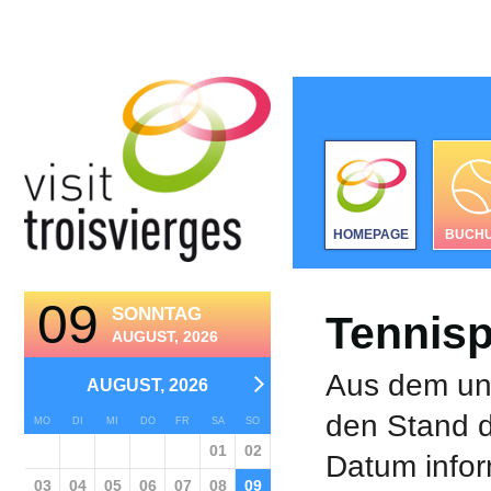
HOMEPAGE
BUCH
09
SONNTAG
Tennisp
AUGUST, 2026
Aus dem unt
AUGUST, 2026
den Stand d
MO
DI
MI
DO
FR
SA
SO
01
02
Datum infor
03
04
05
06
07
08
09