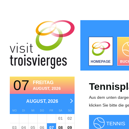
HOMEPAGE
BUC
07
FREITAG
Tennisp
AUGUST, 2026
Aus dem unten darges
AUGUST, 2026
klicken Sie bitte die 
MO
DI
MI
DO
FR
SA
SO
01
02
TENNIS
03
04
05
06
07
08
09