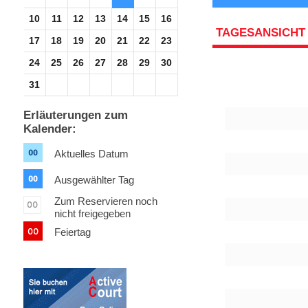
10
11
12
13
14
15
16
TAGESANSICHT
17
18
19
20
21
22
23
24
25
26
27
28
29
30
31
Erläuterungen zum
Kalender:
Aktuelles Datum
Ausgewählter Tag
Zum Reservieren noch
nicht freigegeben
Feiertag