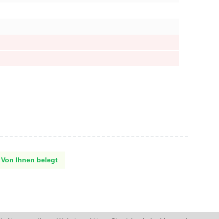
Von Ihnen belegt
Entwickelt von Forumedia®