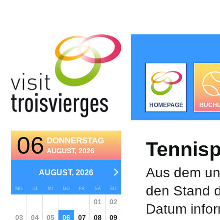
HOMEPAGE
BUCH
06
DONNERSTAG
Tennisp
AUGUST, 2026
Aus dem unt
AUGUST, 2026
den Stand d
MO
DI
MI
DO
FR
SA
SO
01
02
Datum infor
03
04
05
06
07
08
09