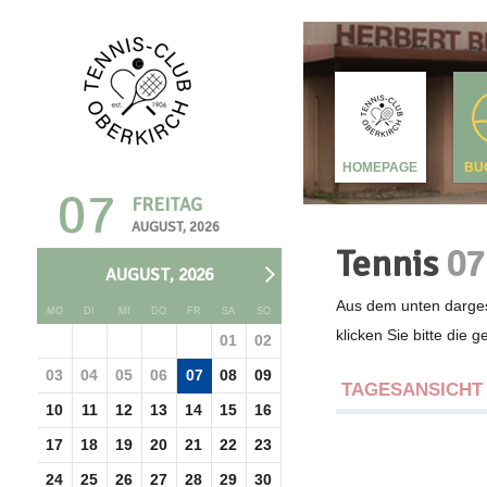
HOMEPAGE
BU
07
FREITAG
AUGUST, 2026
Tennis
07
AUGUST, 2026
Aus dem unten darges
MO
DI
MI
DO
FR
SA
SO
klicken Sie bitte die 
01
02
03
04
05
06
07
08
09
TAGESANSICHT
10
11
12
13
14
15
16
17
18
19
20
21
22
23
24
25
26
27
28
29
30