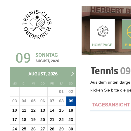
HOMEPAGE
BU
09
SONNTAG
AUGUST, 2026
Tennis
09
AUGUST, 2026
Aus dem unten darges
MO
DI
MI
DO
FR
SA
SO
klicken Sie bitte die 
01
02
03
04
05
06
07
08
09
TAGESANSICHT
10
11
12
13
14
15
16
17
18
19
20
21
22
23
24
25
26
27
28
29
30