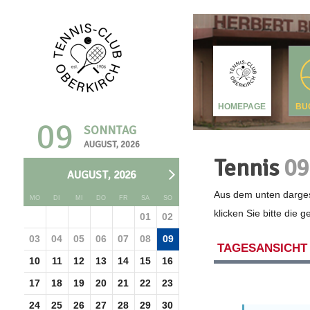
HOMEPAGE
BU
09
SONNTAG
AUGUST, 2026
Tennis
09
AUGUST, 2026
Aus dem unten darges
MO
DI
MI
DO
FR
SA
SO
klicken Sie bitte die 
01
02
03
04
05
06
07
08
09
TAGESANSICHT
10
11
12
13
14
15
16
17
18
19
20
21
22
23
24
25
26
27
28
29
30