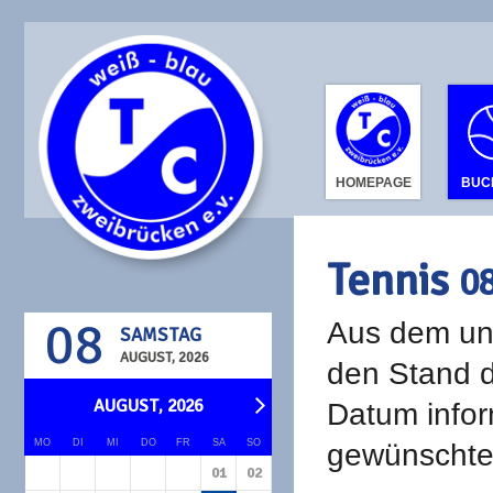
HOMEPAGE
BUC
Tennis
0
08
Aus dem unt
SAMSTAG
AUGUST, 2026
den Stand d
AUGUST, 2026
Datum infor
MO
DI
MI
DO
FR
SA
SO
gewünschte 
01
02