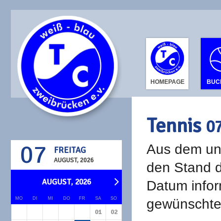
HOMEPAGE
BUC
Tennis
0
07
Aus dem unt
FREITAG
AUGUST, 2026
den Stand d
AUGUST, 2026
Datum infor
MO
DI
MI
DO
FR
SA
SO
gewünschte 
01
02