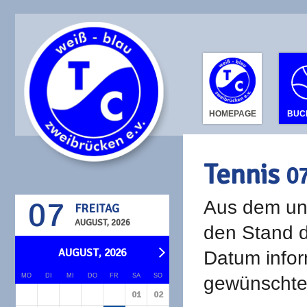
HOMEPAGE
BUC
Tennis
0
07
Aus dem unt
FREITAG
AUGUST, 2026
den Stand d
AUGUST, 2026
Datum infor
MO
DI
MI
DO
FR
SA
SO
gewünschte 
01
02