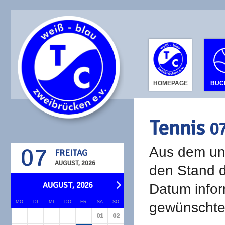
HOMEPAGE
BUC
Tennis
0
07
Aus dem unt
FREITAG
AUGUST, 2026
den Stand d
AUGUST, 2026
Datum infor
MO
DI
MI
DO
FR
SA
SO
gewünschte 
01
02