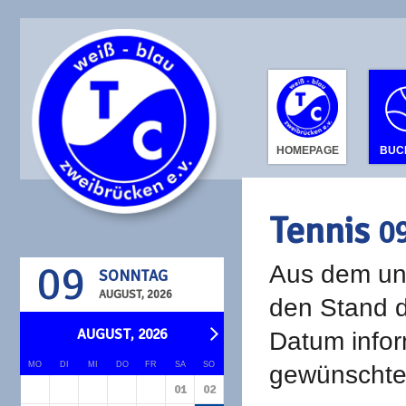
HOMEPAGE
BUC
Tennis
0
09
Aus dem unt
SONNTAG
AUGUST, 2026
den Stand d
AUGUST, 2026
Datum infor
MO
DI
MI
DO
FR
SA
SO
gewünschte 
01
02