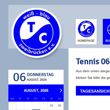
HOMEPAGE
B
Tennis
06
Aus dem unten darges
06
DONNERSTAG
klicken Sie bitte die 
AUGUST, 2026
AUGUST, 2026
TAGESANSICH
MO
DI
MI
DO
FR
SA
SO
01
02