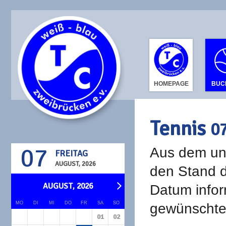
HOMEPAGE
BUC
Tennis
0
07
Aus dem unt
FREITAG
AUGUST, 2026
den Stand d
AUGUST, 2026
Datum infor
MO
DI
MI
DO
FR
SA
SO
gewünschte 
01
02