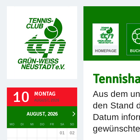
HOMEPAGE
BUC
Tennish
10
Aus dem unt
MONTAG
AUGUST, 2026
den Stand d
AUGUST, 2026
Datum infor
MO
DI
MI
DO
FR
SA
SO
gewünschte 
01
02