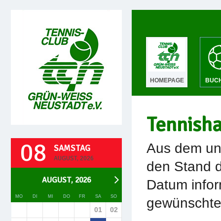
HOMEPAGE
BUC
Tennish
08
Aus dem unt
SAMSTAG
AUGUST, 2026
den Stand d
AUGUST, 2026
Datum infor
MO
DI
MI
DO
FR
SA
SO
gewünschte 
01
02