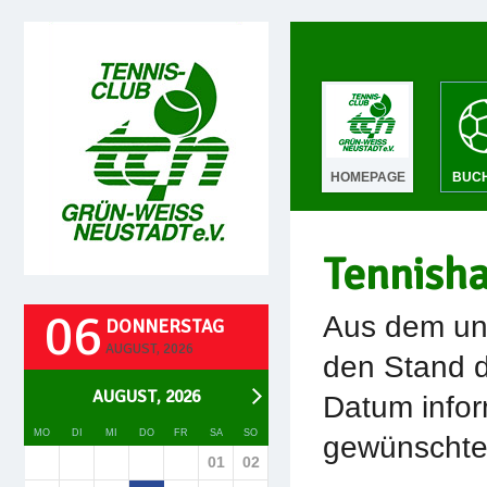
HOMEPAGE
BUC
Tennish
06
Aus dem unt
DONNERSTAG
AUGUST, 2026
den Stand d
AUGUST, 2026
Datum infor
MO
DI
MI
DO
FR
SA
SO
gewünschte 
01
02