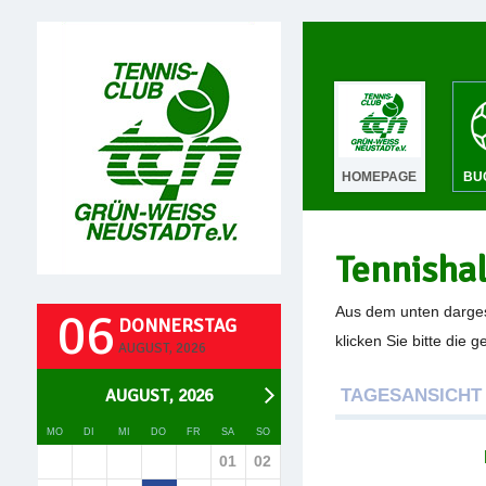
HOMEPAGE
BU
Tennisha
06
Aus dem unten darges
DONNERSTAG
klicken Sie bitte die 
AUGUST, 2026
AUGUST, 2026
TAGESANSICHT
MO
DI
MI
DO
FR
SA
SO
01
02