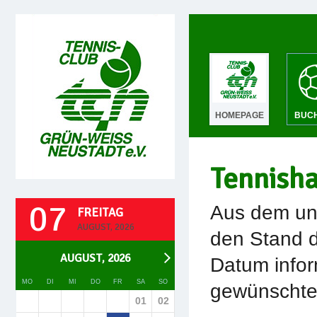
HOMEPAGE
BUC
Tennish
07
Aus dem unt
FREITAG
AUGUST, 2026
den Stand d
AUGUST, 2026
Datum infor
MO
DI
MI
DO
FR
SA
SO
gewünschte 
01
02