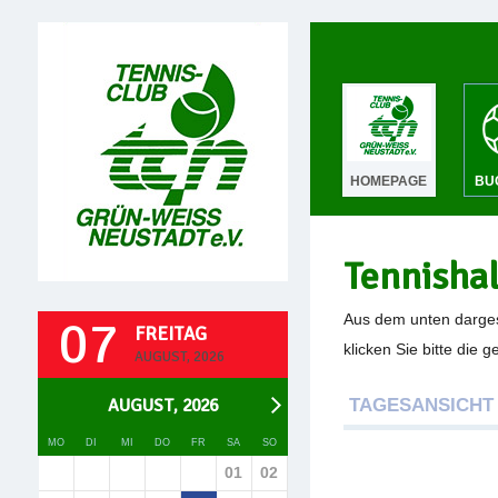
HOMEPAGE
BU
Tennisha
07
Aus dem unten darges
FREITAG
klicken Sie bitte die 
AUGUST, 2026
AUGUST, 2026
TAGESANSICHT
MO
DI
MI
DO
FR
SA
SO
01
02