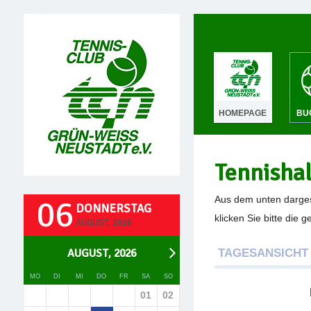
HOMEPAGE
BU
Tennisha
06
Aus dem unten darges
DONNERSTAG
klicken Sie bitte die 
AUGUST, 2026
AUGUST, 2026
TAGESANSICHT
MO
DI
MI
DO
FR
SA
SO
01
02