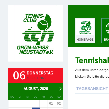
HOMEPAGE
BU
Tennisha
06
Aus dem unten darges
DONNERSTAG
klicken Sie bitte die 
AUGUST, 2026
AUGUST, 2026
TAGESANSICHT
MO
DI
MI
DO
FR
SA
SO
01
02