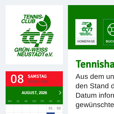
HOMEPAGE
BUC
Tennish
08
Aus dem unt
SAMSTAG
AUGUST, 2026
den Stand d
AUGUST, 2026
Datum infor
MO
DI
MI
DO
FR
SA
SO
gewünschte 
01
02