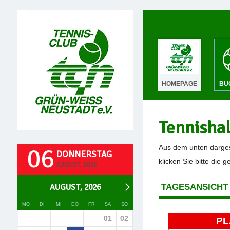
HOMEPAGE
BU
Tennisha
06
Aus dem unten darges
DONNERSTAG
klicken Sie bitte die 
AUGUST, 2026
AUGUST, 2026
TAGESANSICHT
MO
DI
MI
DO
FR
SA
SO
01
02
PL