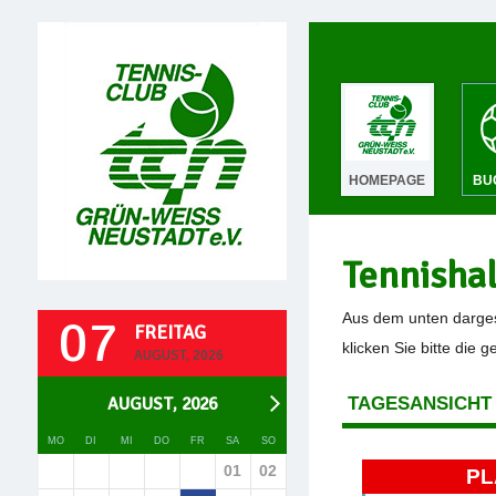
HOMEPAGE
BU
Tennisha
07
Aus dem unten darges
FREITAG
klicken Sie bitte die 
AUGUST, 2026
AUGUST, 2026
TAGESANSICHT
MO
DI
MI
DO
FR
SA
SO
01
02
PL