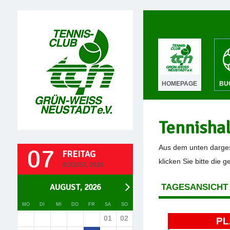
HOMEPAGE
BU
Tennisha
07
Aus dem unten darges
FREITAG
klicken Sie bitte die 
AUGUST, 2026
AUGUST, 2026
TAGESANSICHT
MO
DI
MI
DO
FR
SA
SO
01
02
PL