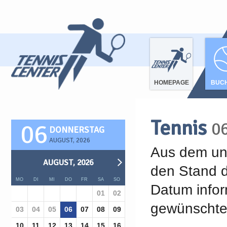
HOMEPAGE
BUC
Tennis
0
06
DONNERSTAG
AUGUST, 2026
Aus dem unt
AUGUST, 2026
den Stand d
MO
DI
MI
DO
FR
SA
SO
Datum infor
01
02
gewünschte 
03
04
05
06
07
08
09
10
11
12
13
14
15
16