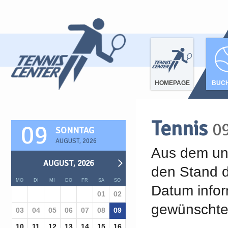
HOMEPAGE
BUC
Tennis
0
09
SONNTAG
AUGUST, 2026
Aus dem unt
AUGUST, 2026
den Stand d
MO
DI
MI
DO
FR
SA
SO
Datum infor
01
02
gewünschte 
03
04
05
06
07
08
09
10
11
12
13
14
15
16