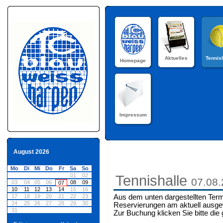
Aktuelles
Tennis
Homepage
Impressum
August 2026
Mo
Di
Mi
Do
Fr
Sa
So
01
02
Tennishalle
07.08
03
04
05
06
08
09
07
10
11
12
13
14
15
16
17
18
19
20
21
22
23
Aus dem unten dargestellten Term
24
25
26
27
28
29
30
Reservierungen am aktuell ausge
31
Zur Buchung klicken Sie bitte die