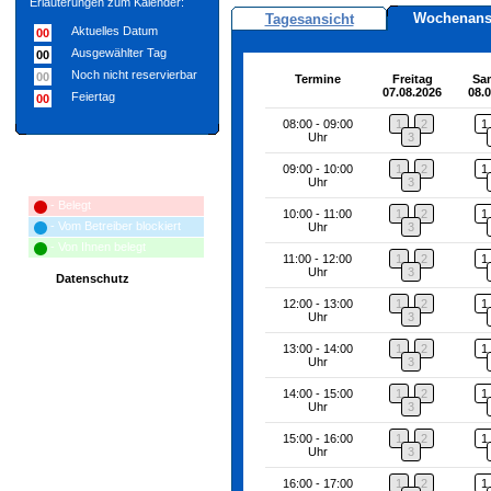
Erläuterungen zum Kalender:
Wochenans
Tagesansicht
Aktuelles Datum
00
Ausgewählter Tag
00
Noch nicht reservierbar
00
Termine
Freitag
Sa
07.08.2026
08.
Feiertag
00
08:00 - 09:00
1
2
1
Uhr
3
09:00 - 10:00
1
2
1
Erläuterungen zum Terminplan:
Uhr
3
- Belegt
10:00 - 11:00
1
2
1
- Vom Betreiber blockiert
Uhr
3
- Von Ihnen belegt
11:00 - 12:00
1
2
1
Uhr
3
Datenschutz
12:00 - 13:00
1
2
1
Uhr
3
13:00 - 14:00
1
2
1
Uhr
3
14:00 - 15:00
1
2
1
Uhr
3
15:00 - 16:00
1
2
1
Uhr
3
16:00 - 17:00
1
2
1