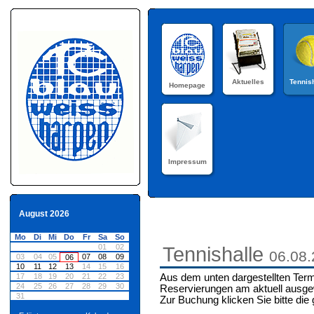
Aktuelles
Tennis
Homepage
Impressum
August 2026
Mo
Di
Mi
Do
Fr
Sa
So
01
02
Tennishalle
06.08
03
04
05
07
08
09
06
10
11
12
13
14
15
16
17
18
19
20
21
22
23
Aus dem unten dargestellten Term
24
25
26
27
28
29
30
Reservierungen am aktuell ausge
31
Zur Buchung klicken Sie bitte die