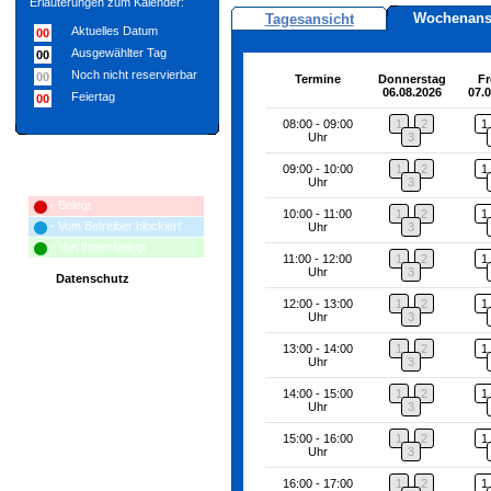
Erläuterungen zum Kalender:
Wochenans
Tagesansicht
Aktuelles Datum
00
Ausgewählter Tag
00
Noch nicht reservierbar
00
Termine
Donnerstag
Fr
06.08.2026
07.
Feiertag
00
08:00 - 09:00
1
2
1
Uhr
3
09:00 - 10:00
1
2
1
Erläuterungen zum Terminplan:
Uhr
3
- Belegt
10:00 - 11:00
1
2
1
- Vom Betreiber blockiert
Uhr
3
- Von Ihnen belegt
11:00 - 12:00
1
2
1
Uhr
3
Datenschutz
12:00 - 13:00
1
2
1
Uhr
3
13:00 - 14:00
1
2
1
Uhr
3
14:00 - 15:00
1
2
1
Uhr
3
15:00 - 16:00
1
2
1
Uhr
3
16:00 - 17:00
1
2
1