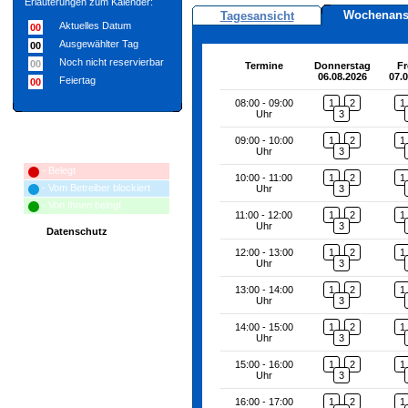
Erläuterungen zum Kalender:
Wochenans
Tagesansicht
Aktuelles Datum
00
Ausgewählter Tag
00
Noch nicht reservierbar
00
Termine
Donnerstag
Fr
06.08.2026
07.
Feiertag
00
08:00 - 09:00
1
2
1
Uhr
3
09:00 - 10:00
1
2
1
Erläuterungen zum Terminplan:
Uhr
3
- Belegt
10:00 - 11:00
1
2
1
- Vom Betreiber blockiert
Uhr
3
- Von Ihnen belegt
11:00 - 12:00
1
2
1
Uhr
3
Datenschutz
12:00 - 13:00
1
2
1
Uhr
3
13:00 - 14:00
1
2
1
Uhr
3
14:00 - 15:00
1
2
1
Uhr
3
15:00 - 16:00
1
2
1
Uhr
3
16:00 - 17:00
1
2
1