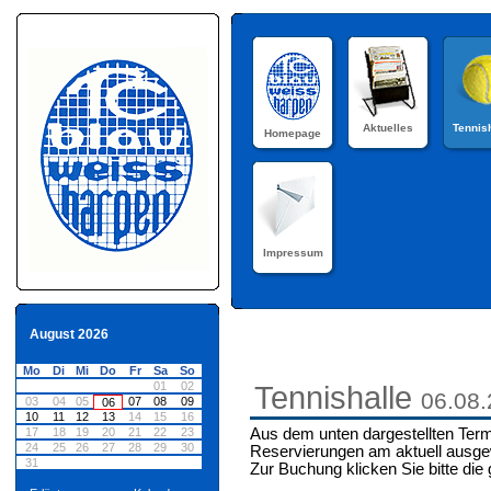
Aktuelles
Tennis
Homepage
Impressum
August 2026
Mo
Di
Mi
Do
Fr
Sa
So
01
02
Tennishalle
06.08
03
04
05
07
08
09
06
10
11
12
13
14
15
16
17
18
19
20
21
22
23
Aus dem unten dargestellten Term
24
25
26
27
28
29
30
Reservierungen am aktuell ausge
31
Zur Buchung klicken Sie bitte die