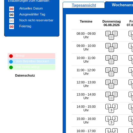
Erläuterungen zum Kalender:
Wochenans
Tagesansicht
Aktuelles Datum
00
Ausgewählter Tag
00
Noch nicht reservierbar
00
Termine
Donnerstag
Fr
06.08.2026
07.
Feiertag
00
08:00 - 09:00
1
2
1
Uhr
3
09:00 - 10:00
1
2
1
Erläuterungen zum Terminplan:
Uhr
3
- Belegt
10:00 - 11:00
1
2
1
- Vom Betreiber blockiert
Uhr
3
- Von Ihnen belegt
11:00 - 12:00
1
2
1
Uhr
3
Datenschutz
12:00 - 13:00
1
2
1
Uhr
3
13:00 - 14:00
1
2
1
Uhr
3
14:00 - 15:00
1
2
1
Uhr
3
15:00 - 16:00
1
2
1
Uhr
3
16:00 - 17:00
1
2
1