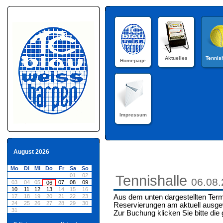
Aktuelles
Tennis
Homepage
Impressum
August 2026
Mo
Di
Mi
Do
Fr
Sa
So
01
02
Tennishalle
06.08
03
04
05
07
08
09
06
10
11
12
13
14
15
16
17
18
19
20
21
22
23
Aus dem unten dargestellten Term
24
25
26
27
28
29
30
Reservierungen am aktuell ausge
31
Zur Buchung klicken Sie bitte die