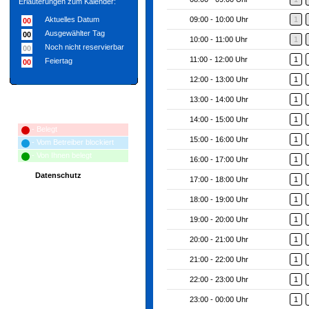
Erläuterungen zum Kalender:
Aktuelles Datum
09:00 - 10:00 Uhr
1
00
Ausgewählter Tag
00
10:00 - 11:00 Uhr
1
Noch nicht reservierbar
00
11:00 - 12:00 Uhr
1
Feiertag
00
12:00 - 13:00 Uhr
1
13:00 - 14:00 Uhr
1
Erläuterungen zum Terminplan:
14:00 - 15:00 Uhr
1
- Belegt
15:00 - 16:00 Uhr
1
- Vom Betreiber blockiert
- Von Ihnen belegt
16:00 - 17:00 Uhr
1
Datenschutz
17:00 - 18:00 Uhr
1
18:00 - 19:00 Uhr
1
19:00 - 20:00 Uhr
1
20:00 - 21:00 Uhr
1
21:00 - 22:00 Uhr
1
22:00 - 23:00 Uhr
1
23:00 - 00:00 Uhr
1