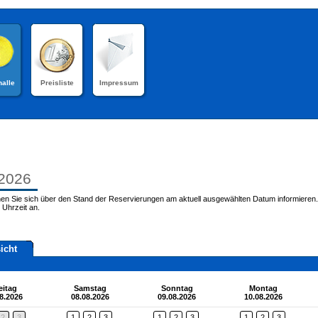
halle
Preisliste
Impressum
.2026
en Sie sich über den Stand der Reservierungen am aktuell ausgewählten Datum informieren.
 Uhrzeit an.
icht
eitag
Samstag
Sonntag
Montag
8.2026
08.08.2026
09.08.2026
10.08.2026
2
3
1
2
3
1
2
3
1
2
3