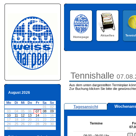
Aktuelles
Tennis
Homepage
Tennishalle
07.08
Aus dem unten dargestellten Terminplan könn
Zur Buchung klicken Sie bitte die gewünschte
August 2026
Mo
Di
Mi
Do
Fr
Sa
So
Wochenans
Tagesansicht
01
02
03
04
05
06
08
09
07
10
11
12
13
14
15
16
17
18
19
20
21
22
23
Termine
Fr
24
25
26
27
28
29
30
07.0
31
08:00 - 09:00 Uhr
1