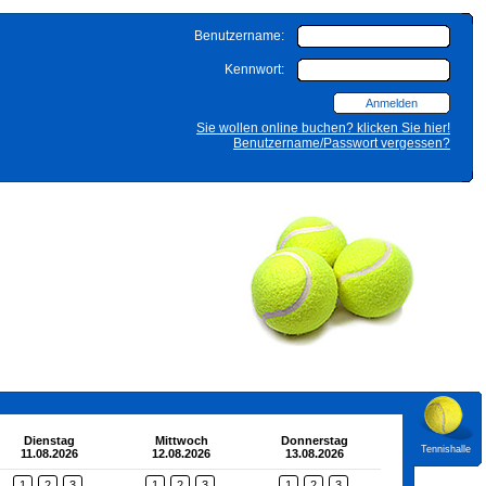
Benutzername:
Kennwort:
Sie wollen online buchen? klicken Sie hier!
Benutzername/Passwort vergessen?
Dienstag
Mittwoch
Donnerstag
Tennishalle
11.08.2026
12.08.2026
13.08.2026
1
2
3
1
2
3
1
2
3