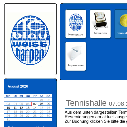
Aktuelles
Tennis
Homepage
Impressum
August 2026
Mo
Di
Mi
Do
Fr
Sa
So
01
02
Tennishalle
07.08
03
04
05
06
08
09
07
10
11
12
13
14
15
16
17
18
19
20
21
22
23
Aus dem unten dargestellten Term
24
25
26
27
28
29
30
Reservierungen am aktuell ausge
31
Zur Buchung klicken Sie bitte die