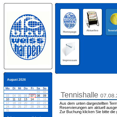
Aktuelles
Tennis
Homepage
Impressum
August 2026
Mo
Di
Mi
Do
Fr
Sa
So
01
02
Tennishalle
07.08
03
04
05
06
08
09
07
10
11
12
13
14
15
16
17
18
19
20
21
22
23
Aus dem unten dargestellten Term
24
25
26
27
28
29
30
Reservierungen am aktuell ausge
31
Zur Buchung klicken Sie bitte die