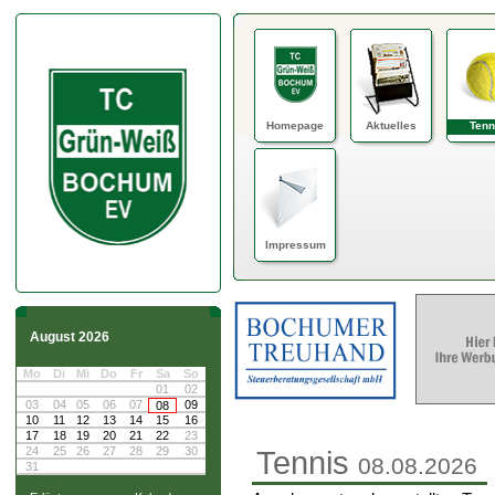
Homepage
Aktuelles
Tenn
Impressum
August 2026
Mo
Di
Mi
Do
Fr
Sa
So
01
02
03
04
05
06
07
09
08
10
11
12
13
14
15
16
17
18
19
20
21
22
23
24
25
26
27
28
29
30
Tennis
08.08.2026
31