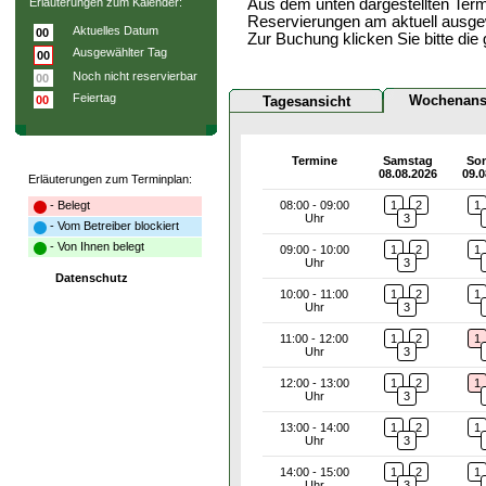
Erläuterungen zum Kalender:
Aus dem unten dargestellten Term
Reservierungen am aktuell ausge
Aktuelles Datum
00
Zur Buchung klicken Sie bitte die
Ausgewählter Tag
00
Noch nicht reservierbar
00
Feiertag
Wochenans
00
Tagesansicht
Termine
Samstag
So
08.08.2026
09.0
Erläuterungen zum Terminplan:
- Belegt
08:00 - 09:00
1
2
1
Uhr
3
- Vom Betreiber blockiert
- Von Ihnen belegt
09:00 - 10:00
1
2
1
Uhr
3
Datenschutz
10:00 - 11:00
1
2
1
Uhr
3
11:00 - 12:00
1
2
1
Uhr
3
12:00 - 13:00
1
2
1
Uhr
3
13:00 - 14:00
1
2
1
Uhr
3
14:00 - 15:00
1
2
1
Uhr
3